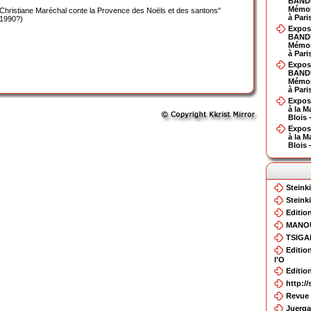
BAND
Mémor
"Christiane Maréchal conte la Provence des Noëls et des santons"
à Pari
(1990?)
Expos
BAND
Mémor
à Pari
Expos
BAND
Mémor
à Pari
Exposi
à la M
Blois 
Exposi
à la M
Blois 
Steink
Steink
Editio
MANOU
TSIGAN
Editio
l'O
Editio
http:/
Revue 
Juerga