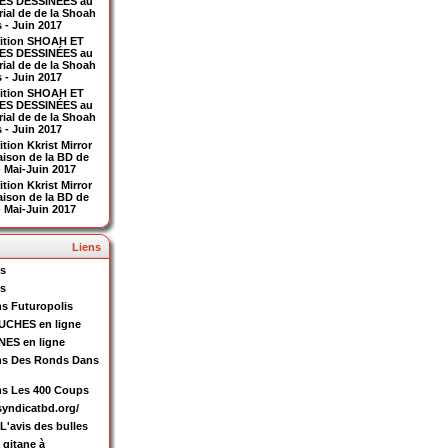
ES DESSINÉES au
ial de de la Shoah
s - Juin 2017
ition SHOAH ET
ES DESSINÉES au
ial de de la Shoah
s - Juin 2017
ition SHOAH ET
ES DESSINÉES au
ial de de la Shoah
s - Juin 2017
tion Kkrist Mirror
aison de la BD de
- Mai-Juin 2017
tion Kkrist Mirror
aison de la BD de
- Mai-Juin 2017
Liens
is
is
ns Futuropolis
CHES en ligne
ES en ligne
ns Des Ronds Dans
ns Les 400 Coups
/syndicatbd.org/
L'avis des bulles
 gitane à