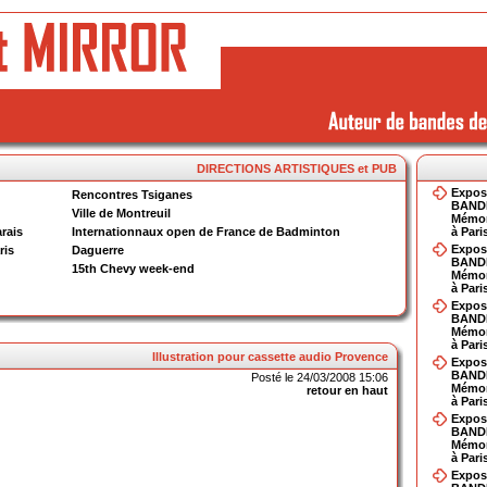
DIRECTIONS ARTISTIQUES et PUB
Expos
Rencontres Tsiganes
BAND
Ville de Montreuil
Mémor
rais
Internationnaux open de France de Badminton
à Pari
Expos
ris
Daguerre
BAND
15th Chevy week-end
Mémor
à Pari
Expos
BAND
Mémor
à Pari
Illustration pour cassette audio Provence
Expos
BAND
Posté le 24/03/2008 15:06
Mémor
retour en haut
à Pari
Expos
BAND
Mémor
à Pari
Expos