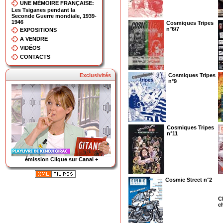
UNE MÉMOIRE FRANÇAISE:
Les Tsiganes pendant la
Seconde Guerre mondiale, 1939-
1946
Cosmiques Tripes
n°6/7
EXPOSITIONS
A VENDRE
VIDÉOS
CONTACTS
Exclusivités
Cosmiques Tripes
n°9
Cosmiques Tripes
n°11
émission Clique sur Canal +
Cosmic Street n°2
C
c