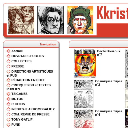
Navigation
Accueil
Bachi Bouzouk
n°7
OUVRAGES PUBLIES
COLLECTIFS
PRESSE
DIRECTIONS ARTISTIQUES
et PUB
RÉDACTION EN CHEF
Cosmiques Tripes
n°2
CRITIQUES BD et TEXTES
PUBLIES
TSIGANES
MOTOS
PHOTOS
INEDITS et AKROMEGALIE 2
Cosmiques Tripes
COM. REVUE DE PRESSE
n°4
TONY GATLIF
PUNK