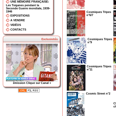
UNE MÉMOIRE FRANÇAISE:
Les Tsiganes pendant la
Seconde Guerre mondiale, 1939-
1946
Cosmiques Tripes
n°6/7
EXPOSITIONS
A VENDRE
VIDÉOS
CONTACTS
Exclusivités
Cosmiques Tripes
n°9
Cosmiques Tripes
n°11
émission Clique sur Canal +
Cosmic Street n°2
C
c