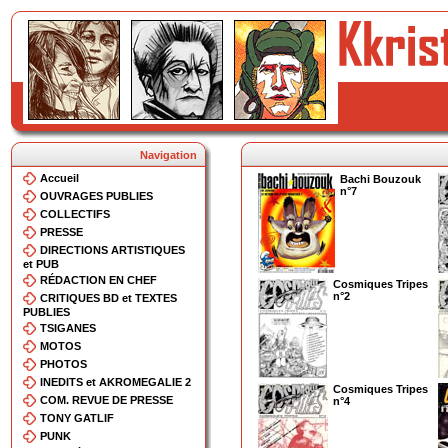
Navigation
Accueil
Bachi Bouzouk
n°7
OUVRAGES PUBLIES
COLLECTIFS
PRESSE
DIRECTIONS ARTISTIQUES
et PUB
RÉDACTION EN CHEF
Cosmiques Tripes
n°2
CRITIQUES BD et TEXTES
PUBLIES
TSIGANES
MOTOS
PHOTOS
INEDITS et AKROMEGALIE 2
Cosmiques Tripes
COM. REVUE DE PRESSE
n°4
TONY GATLIF
PUNK